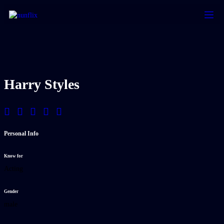
Harry Styles
Personal Info
Know for
Acting
Gender
male